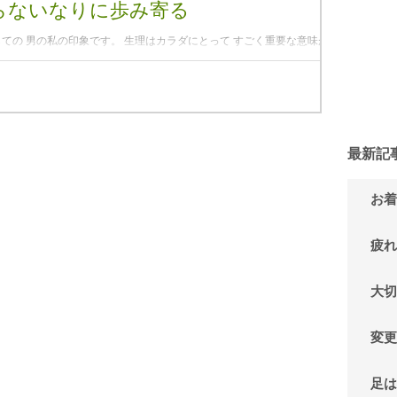
らないなりに歩み寄る
ての 男の私の印象です。 生理はカラダにとって すごく重要な意味があ
じ、大代謝、クリーニング、大浄化。」 別の言葉に置き換えるとこういっ
。 生理中はカラダのエネルギーのほとんどが...
最新記
お着
疲れ
大切
変更
足は