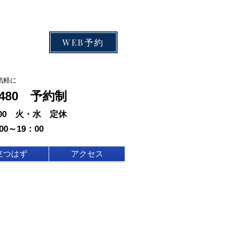
WEB予約
気軽に
-0480 予約制
：00 火・水 定休
00～19：00
立つはず
アクセス