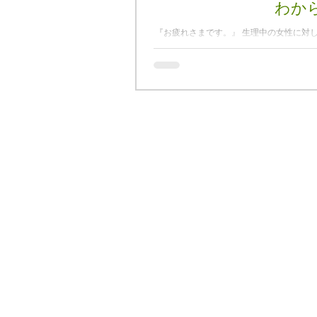
わか
『お疲れさまです。』 生理中の女性に対し
ると感じています。 カラダの 「大そう
た感じでしょうか