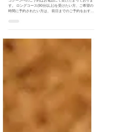
ます
コクーンへのご予約はお電話にて受けたまっておりま
す。 ロングコース(90分以上)を受けたい方、ご希望の
時間に予約されたい方は、 前日までのご予約をおすす
めしています。 当日も空きの時間があればご予約出来
ますので、ご遠慮なくお電話ください このご時世に
『電話予約のみ』の超アナログな当店ですが、 お客様
との会話の声を大事にしたくて、電話予約を続けていま
す。 当店は、ワンルームにカーテンで仕切りをして二
つの施術部屋を作っています。 そのため完全個室では
ありません。 たまに他のお客様とご一緒になってしま
うことがありますが、なるべくお顔を合わせないように
配慮しております。 夫婦でリラクゼーションのお店を
しているのが珍しい、とお客様からよく言われます😄
アットホームな雰囲気づくりを心がけています。 私、
片方の袖がまくれちゃってますね・・・😅