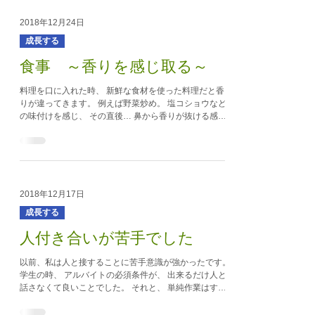
2018年12月24日
成長する
食事 ～香りを感じ取る～
料理を口に入れた時、 新鮮な食材を使った料理だと香
りが違ってきます。 例えば野菜炒め。 塩コショウなど
の味付けを感じ、 その直後… 鼻から香りが抜ける感じ
と 甘みや苦味や旨味が交わり口の中いっぱいにループ
する感じ。 この冬の時期だと...
2018年12月17日
成長する
人付き合いが苦手でした
以前、私は人と接することに苦手意識が強かったです。
学生の時、 アルバイトの必須条件が、 出来るだけ人と
話さなくて良いことでした。 それと、 単純作業はすぐ
飽きてしまうことを自覚していました。 なのでレスト
ランや居酒屋の厨房などが多かったです。...