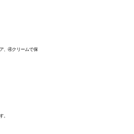
ア、④クリームで保
す。