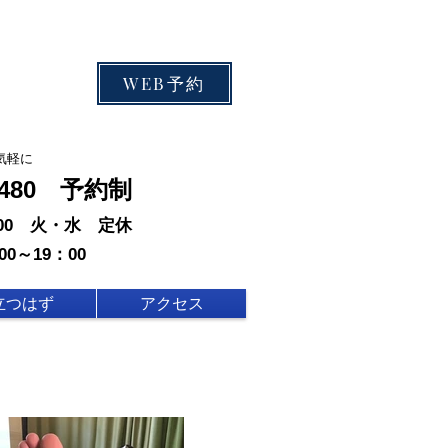
WEB予約
気軽に
-0480 予約制
：00 火・水 定休
00～19：00
立つはず
アクセス