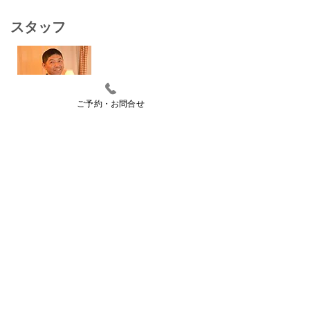
スタッフ
ご予約・お問合せ
もちまる けんいち
持丸 健一
整体コース担当
カラダのバランスがある程度整ってくると全体
の流れが良くなり自然と気分まで良くなってき
ます。
また明日から頑張ろうと思っていただけるよう
に
お手伝いいたします。