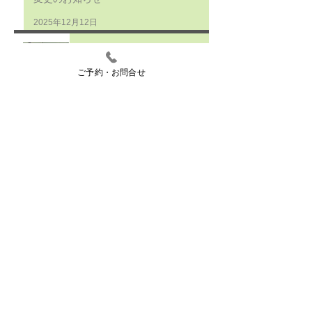
2025年12月12日
足は語る
ご予約・お問合せ
2025年12月7日
2025年もあと一ヶ月
2025年11月30日
17周年を迎えて
2025年8月29日
健康寿命を延ばしてみよう
2025年7月20日
WEB予約を始めました。
2025年1月31日