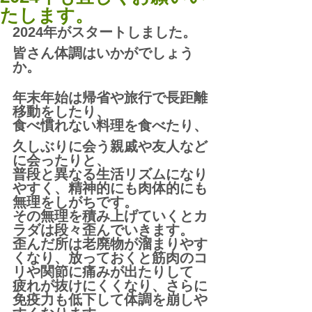
たします。
2024年がスタートしました。
皆さん体調はいかがでしょう
か。
年末年始は帰省や旅行で長距離
移動をしたり、
食べ慣れない料理を食べたり、
久しぶりに会う親戚や友人など
に会ったりと、
普段と異なる生活リズムになり
やすく、精神的にも肉体的にも
無理をしがちです。
その無理を積み上げていくとカ
ラダは段々歪んでいきます。
歪んだ所は老廃物が溜まりやす
くなり、放っておくと筋肉のコ
リや関節に痛みが出たりして
疲れが抜けにくくなり、さらに
免疫力も低下して体調を崩しや