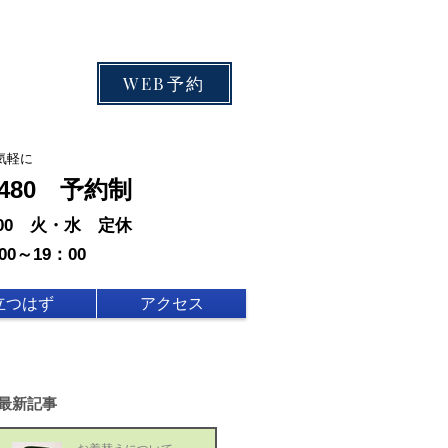
WEB予約
気軽に
-0480 予約制
：00 火・水 定休
00～19：00
立つはず
アクセス
最新記事