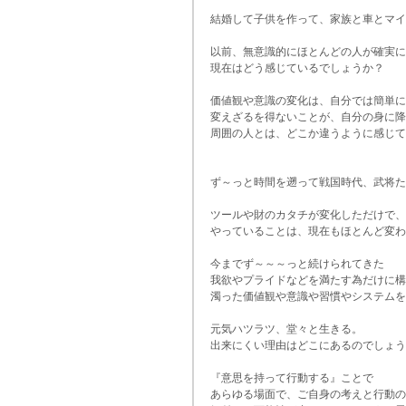
結婚して子供を作って、家族と車とマイ
以前、無意識的にほとんどの人が確実に
現在はどう感じているでしょうか？
価値観や意識の変化は、自分では簡単に
変えざるを得ないことが、自分の身に降
周囲の人とは、どこか違うように感じて
ず～っと時間を遡って戦国時代、武将た
ツールや財のカタチが変化しただけで、
やっていることは、現在もほとんど変わ
今までず～～～っと続けられてきた
我欲やプライドなどを満たす為だけに構
濁った価値観や意識や習慣やシステムを
元気ハツラツ、堂々と生きる。
出来にくい理由はどこにあるのでしょう
『意思を持って行動する』ことで
あらゆる場面で、ご自身の考えと行動の