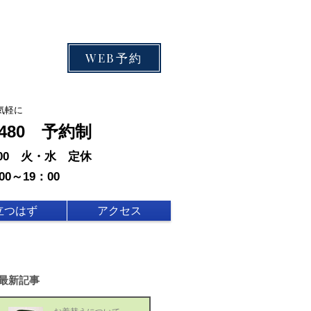
WEB予約
気軽に
-0480 予約制
：00 火・水 定休
00～19：00
立つはず
アクセス
最新記事