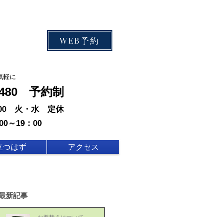
WEB予約
気軽に
-0480 予約制
：00 火・水 定休
00～19：00
立つはず
アクセス
最新記事