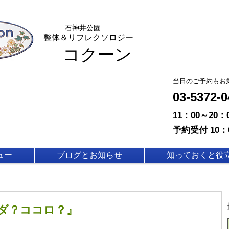
石神
井公園
整体＆リフレクソロジー
コクーン
​当日のご予約もお
03-5372
11：00～20
予約受付 10：
ュー
ブログとお知らせ
知っておくと役
ダ？ココロ？』