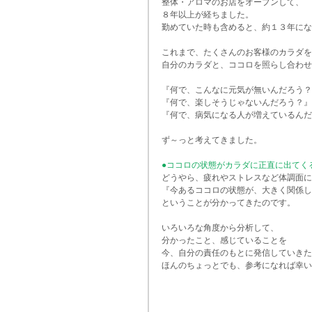
整体・アロマのお店をオープンして、
８年以上が経ちました。
勤めていた時も含めると、約１３年にな
これまで、たくさんのお客様のカラダを
自分のカラダと、ココロを照らし合わせ
『何で、こんなに元気が無いんだろう？
『何で、楽しそうじゃないんだろう？』
『何で、病気になる人が増えているんだ
ず～っと考えてきました。
●ココロの状態がカラダに正直に出てく
どうやら、疲れやストレスなど体調面に
『今あるココロの状態が、大きく関係し
ということが分かってきたのです。
いろいろな角度から分析して、
分かったこと、感じていることを
今、自分の責任のもとに発信していきた
ほんのちょっとでも、参考になれば幸い