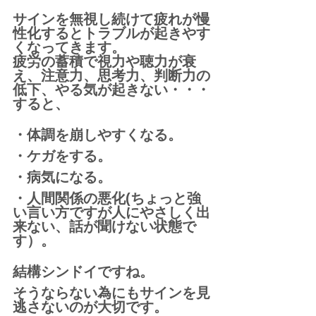
サインを無視し続けて疲れが慢
性化するとトラブルが起きやす
くなってきます。
疲労の蓄積で視力や聴力が衰
え、注意力、思考力、判断力の
低下、やる気が起きない・・・
すると、
・体調を崩しやすくなる。
・ケガをする。
・病気になる。
・人間関係の悪化(ちょっと強
い言い方ですが人にやさしく出
来ない、話が聞けない状態で
す）。
結構シンドイですね。
そうならない為にもサインを見
逃さないのが大切です。