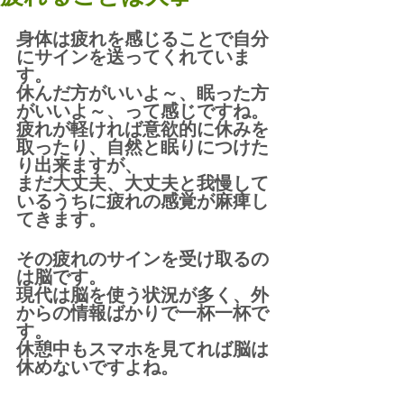
身体は疲れを感じることで自分
にサインを送ってくれていま
す。
休んだ方がいいよ～、眠った方
がいいよ～、って感じですね。
疲れが軽ければ意欲的に休みを
取ったり、自然と眠りにつけた
り出来ますが、
まだ大丈夫、大丈夫と我慢して
いるうちに疲れの感覚が麻痺し
てきます。
その疲れのサインを受け取るの
は脳です。
現代は脳を使う状況が多く、外
からの情報ばかりで一杯一杯で
す。
休憩中もスマホを見てれば脳は
休めないですよね。